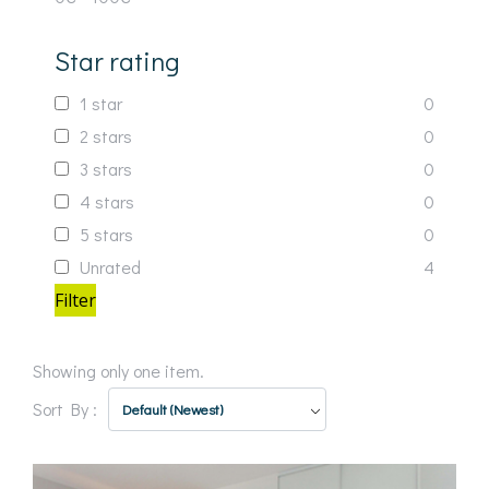
Star rating
1 star
0
2 stars
0
3 stars
0
4 stars
0
5 stars
0
Unrated
4
Filter
Showing only one item.
Sort By :
Default (Newest)